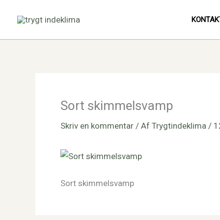
Gå
Facebook
LinkedIn
Instagram
til
KONTAK
indholdet
Sort skimmelsvamp
Skriv en kommentar
/ Af
Trygtindeklima
/
1
Sort skimmelsvamp