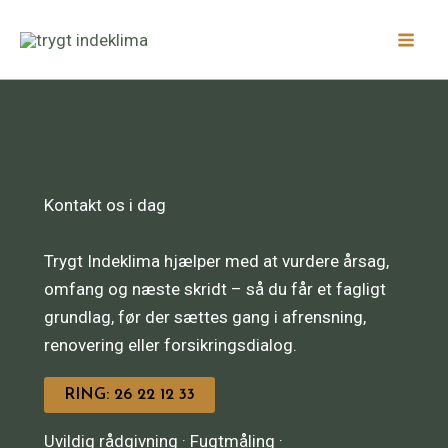
Gå
Facebook
LinkedIn
Instagram
til
indholdet
Kontakt os i dag
Trygt Indeklima hjælper med at vurdere årsag,
omfang og næste skridt – så du får et fagligt
grundlag, før der sættes gang i afrensning,
renovering eller forsikringsdialog.
RING: 26 22 12 33
Uvildig rådgivning · Fugtmåling ·