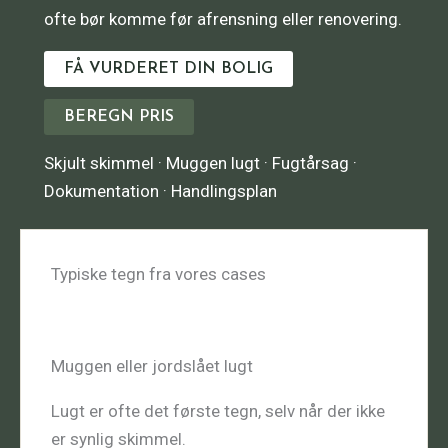
ofte bør komme før afrensning eller renovering.
FÅ VURDERET DIN BOLIG
BEREGN PRIS
Skjult skimmel · Muggen lugt · Fugtårsag ·
Dokumentation · Handlingsplan
Typiske tegn fra vores cases
Muggen eller jordslået lugt
Lugt er ofte det første tegn, selv når der ikke
er synlig skimmel.