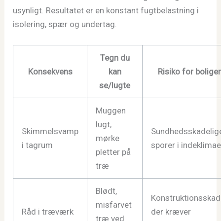
usynligt. Resultatet er en konstant fugtbelastning i
isolering, spær og undertag.
Tegn du
Konsekvens
kan
Risiko for bolige
se/lugte
Muggen
lugt,
Skimmelsvamp
Sundhedsskadelig
mørke
i tagrum
sporer i indeklimae
pletter på
træ
Blødt,
Konstruktionsskad
misfarvet
Råd i træværk
der kræver
træ ved