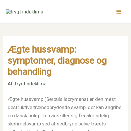
Gå
Facebook
LinkedIn
Instagram
til
indholdet
Ægte hussvamp:
symptomer, diagnose og
behandling
Af
Trygtindeklima
Ægte hussvamp (Serpula lacrymans) er den mest
destruktive trænedbrydende svamp, der kan angribe
en dansk bolig. Den adskiller sig fra almindelig
skimmelsvamp ved at nedbryde selve træets