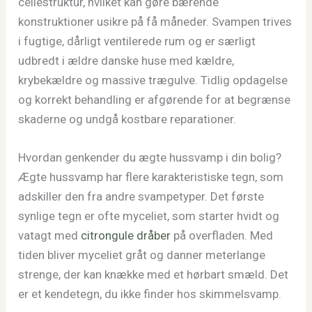
cellestruktur, hvilket kan gøre bærende
konstruktioner usikre på få måneder. Svampen trives
i fugtige, dårligt ventilerede rum og er særligt
udbredt i ældre danske huse med kældre,
krybekældre og massive trægulve. Tidlig opdagelse
og korrekt behandling er afgørende for at begrænse
skaderne og undgå kostbare reparationer.
Hvordan genkender du ægte hussvamp i din bolig?
Ægte hussvamp har flere karakteristiske tegn, som
adskiller den fra andre svampetyper. Det første
synlige tegn er ofte myceliet, som starter hvidt og
vatagt med
citrongule dråber
på overfladen. Med
tiden bliver myceliet gråt og danner meterlange
strenge, der kan knække med et hørbart smæld. Det
er et kendetegn, du ikke finder hos skimmelsvamp.