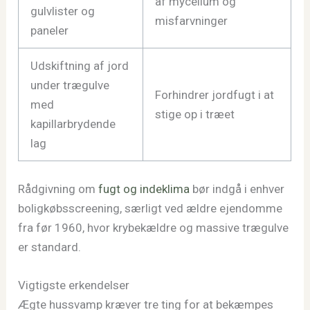
af mycelium og
gulvlister og
misfarvninger
paneler
Udskiftning af jord
under trægulve
Forhindrer jordfugt i at
med
stige op i træet
kapillarbrydende
lag
Rådgivning om
fugt og indeklima
bør indgå i enhver
boligkøbsscreening, særligt ved ældre ejendomme
fra før 1960, hvor krybekældre og massive trægulve
er standard.
Vigtigste erkendelser
Ægte hussvamp kræver tre ting for at bekæmpes