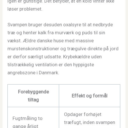
igen er gunstige. Det betyder, at en kold vinter ikke
løser problemet.
Svampen bruger desuden oxalsyre til at nedbryde
træ og henter kalk fra murværk og puds til sin
vækst. Ældre danske huse med massive
murstenskonstruktioner og trægulve direkte på jord
er derfor særligt udsatte. Krybekældre uden
tilstrækkelig ventilation er den hyppigste
angrebszone i Danmark.
Forebyggende
Effekt og formål
tiltag
Opdager forhøjet
Fugtmåling to
træfugt, inden svampen
gange årligt