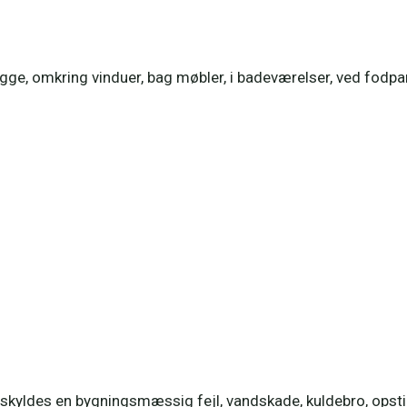
e, omkring vinduer, bag møbler, i badeværelser, ved fodpane
kyldes en bygningsmæssig fejl, vandskade, kuldebro, opsti