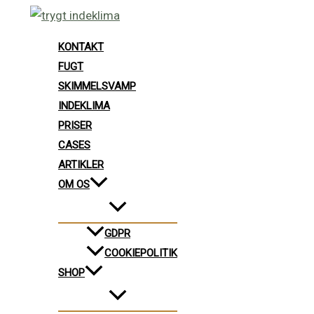
Gå
Facebook
LinkedIn
Instagram
til
KONTAKT
indholdet
FUGT
SKIMMELSVAMP
INDEKLIMA
PRISER
CASES
ARTIKLER
OM OS
GDPR
COOKIEPOLITIK
SHOP