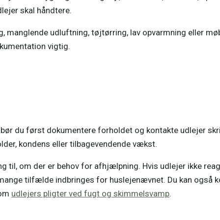
dlejer skal håndtere.
manglende udluftning, tøjtørring, lav opvarmning eller møb
okumentation vigtig.
ør du først dokumentere forholdet og kontakte udlejer skrift
older, kondens eller tilbagevendende vækst.
ng til, om der er behov for afhjælpning. Hvis udlejer ikke re
 i mange tilfælde indbringes for huslejenævnet. Du kan også
 om
udlejers pligter ved fugt og skimmelsvamp
.