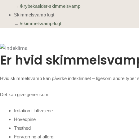
→
/krybekaelder-skimmelsvamp
Skimmelsvamp lugt
→
/skimmelsvamp-lugt
Er hvid skimmelsvamp 
Hvid skimmelsvamp kan påvirke indeklimaet – ligesom andre typer 
Det kan give gener som:
Irritation i luftvejene
Hovedpine
Træthed
Forværring af allergi