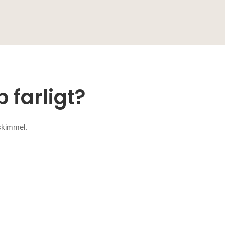
farligt?
skimmel.