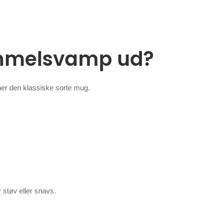
immelsvamp ud?
ner den klassiske sorte mug.
r støv eller snavs.