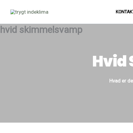
Gå
Facebook
LinkedIn
Instagram
til
KONTAK
indholdet
hvid skimmelsvamp
Hvid
Hvad er de