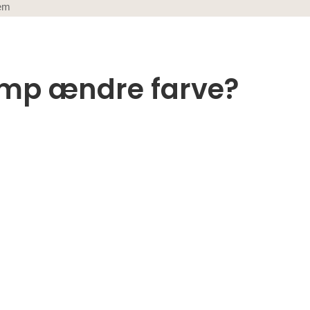
lem
mp ændre farve?