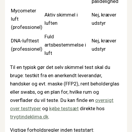
pålidelighed
Mycometer
Aktiv skimmel i
Nej, kræver
luft
luften
udstyr
(professionel)
Fuld
DNA-lufttest
Nej, kræver
artsbestemmelse i
(professionel)
udstyr
luft
Til en typisk gør det selv skimmel test skal du
bruge: testkit fra en anerkendt leverandør,
handsker og evt. maske (FFP2), rent beholderglas
eller swabs, og en plan for, hvilke rum og
overflader du vil teste. Du kan finde en
oversigt
over testtyper
og
købe testsæt
direkte hos
trygtindeklima.dk
.
Vigtige forholdsregler inden teststart: