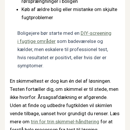
rørsprængninger i boligen
Køb af ældre bolig eller mistanke om skjulte
fugtproblemer
Boligejere bør starte med en
DIY-screening
i fugtige områder
som badeværelse og
kælder, men eskalere til professionel test,
hvis resultatet er positivt, eller hvis der er
symptomer.
En skimmeltest er dog kun én del af løsningen.
Testen fortæller dig, om skimmel er til stede, men
ikke hvorfor. Årsagsafdækning er afgørende.
Uden at finde og udbedre fugtkilden vil skimlen
vende tilbage, uanset hvor grundigt du renser. Læs
mere om
trin for trin skimmel-håndtering
for at
forstå hele processen fra test til løsning.