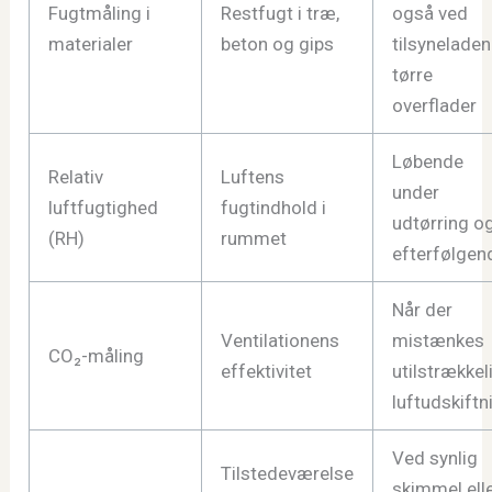
Fugtmåling i
Restfugt i træ,
også ved
materialer
beton og gips
tilsynelade
tørre
overflader
Løbende
Relativ
Luftens
under
luftfugtighed
fugtindhold i
udtørring o
(RH)
rummet
efterfølgen
Når der
Ventilationens
mistænkes
CO₂-måling
effektivitet
utilstrækkel
luftudskiftn
Ved synlig
Tilstedeværelse
skimmel ell